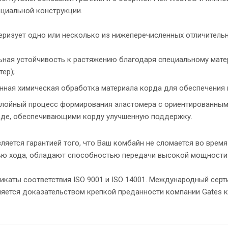
циальной конструкции.
еризует одно или несколько из нижеперечисленных отличитель
ьная устойчивость к растяжению благодаря специальному мате
тер);
нная химическая обработка материала корда для обеспечения
лойный процесс формирования эластомера с ориентированным
де, обеспечивающими корду улучшенную поддержку.
вляется гарантией того, что Ваш комбайн не сломается во вре
ью хода, обладают способностью передачи высокой мощности 
каты соответствия ISO 9001 и ISO 14001. Международный серти
ляется доказательством крепкой преданности компании Gates к