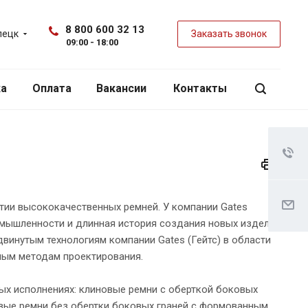
8 800 600 32 13
пецк
Заказать звонок
09:00 - 18:00
ка
Оплата
Вакансии
Контакты
итии высококачественных ремней. У компании Gates
мышленности и длинная история создания новых изделий
двинутым технологиям компании Gates (Гейтс) в области
ным методам проектирования.
ых исполнениях: клиновые ремни с оберткой боковых
новые ремни без обертки боковых граней с формованным