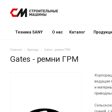
Техника SANY
О нас
Каталог
Продукци
Главная
Бренды
Gates - ремни ГРМ
Gates - ремни ГРМ
Корпораци
ведущая 
и материа
приводны
Сельскохо
граней, с